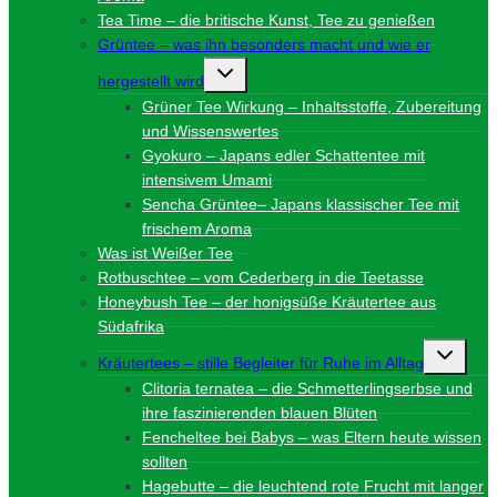
Tea Time – die britische Kunst, Tee zu genießen
Grüntee – was ihn besonders macht und wie er
Untermenü
hergestellt wird
umschalten
Grüner Tee Wirkung – Inhaltsstoffe, Zubereitung
und Wissenswertes
Gyokuro – Japans edler Schattentee mit
intensivem Umami
Sencha Grüntee– Japans klassischer Tee mit
frischem Aroma
Was ist Weißer Tee
Rotbuschtee – vom Cederberg in die Teetasse
Honeybush Tee – der honigsüße Kräutertee aus
Südafrika
Unterme
Kräutertees – stille Begleiter für Ruhe im Alltag
umschalt
Clitoria ternatea – die Schmetterlingserbse und
ihre faszinierenden blauen Blüten
Fencheltee bei Babys – was Eltern heute wissen
sollten
Hagebutte – die leuchtend rote Frucht mit langer