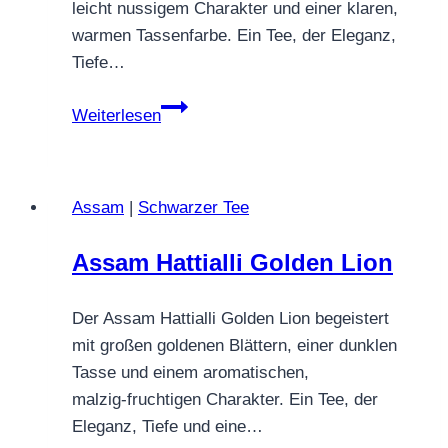
leicht nussigem Charakter und einer klaren,
warmen Tassenfarbe. Ein Tee, der Eleganz,
Tiefe…
Darjeeling
Weiterlesen
Vah
Tukvar
TGFOP1
Assam
|
Schwarzer Tee
second
flush
Assam Hattialli Golden Lion
Der Assam Hattialli Golden Lion begeistert
mit großen goldenen Blättern, einer dunklen
Tasse und einem aromatischen,
malzig‑fruchtigen Charakter. Ein Tee, der
Eleganz, Tiefe und eine…