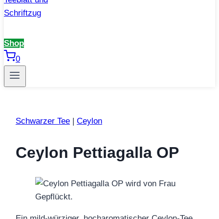
Shop
0
Schwarzer Tee
|
Ceylon
Ceylon Pettiagalla OP
Ein mild‑würziger, hocharomatischer Ceylon‑Tee