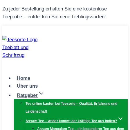
Zum
Zu jeder Bestellung erhalten Sie eine kostenlose
Inhalt
Teeprobe – entdecken Sie neue Lieblingssorten!
springen
Home
Über uns
Ratgeber
Tee online kaufen bei Teesorte – Qualität, Erfahrung und
Leidenschaft
Assam Tee – woher kommt der kräftige Tee aus Indien?
Assam Mangalam Tee – ein besonderer Tee aus dem