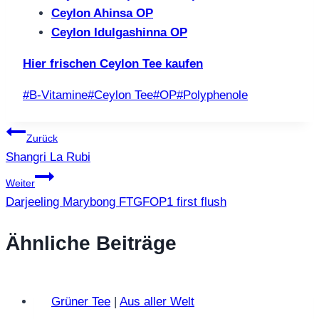
Ceylon Ahinsa OP
Ceylon Idulgashinna OP
Hier frischen Ceylon Tee kaufen
Schlagworte:
#
B-Vitamine
#
Ceylon Tee
#
OP
#
Polyphenole
Beitragsnavigation
Zurück
Shangri La Rubi
Weiter
Darjeeling Marybong FTGFOP1 first flush
Ähnliche Beiträge
Grüner Tee
|
Aus aller Welt