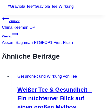
Schlagworte:
#
Graviola Tee
#
Graviola Tee Wirkung
Beitragsnavigation
Zurück
China Keemun OP
Weiter
Assam Baghmari FTGFOP1 First Flush
Ähnliche Beiträge
Gesundheit und Wirkung von Tee
Weißer Tee & Gesundheit –
Ein nüchterner Blick auf
einen großen Mythos