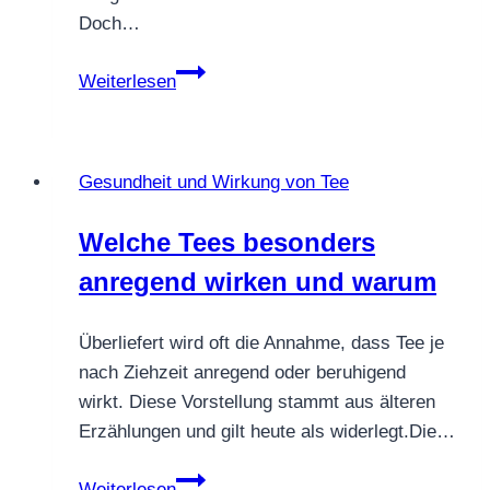
Doch…
Warum
Weiterlesen
Tee
und
nicht
Gesundheit und Wirkung von Tee
Kaffee
zum
Welche Tees besonders
Frühstück?
anregend wirken und warum
Überliefert wird oft die Annahme, dass Tee je
nach Ziehzeit anregend oder beruhigend
wirkt. Diese Vorstellung stammt aus älteren
Erzählungen und gilt heute als widerlegt.Die…
Welche
Weiterlesen