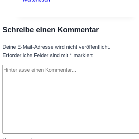
Tees
besonders
anregend
Schreibe einen Kommentar
wirken
und
Deine E-Mail-Adresse wird nicht veröffentlicht.
warum
Erforderliche Felder sind mit
*
markiert