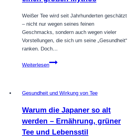
Weißer Tee wird seit Jahrhunderten geschätzt
– nicht nur wegen seines feinen
Geschmacks, sondern auch wegen vieler
Vorstellungen, die sich um seine „Gesundheit“
ranken. Doch…
Weißer
Weiterlesen
Tee
&
Gesundheit
Gesundheit und Wirkung von Tee
–
Ein
Warum die Japaner so alt
nüchterner
werden – Ernährung, grüner
Blick
auf
Tee und Lebensstil
einen