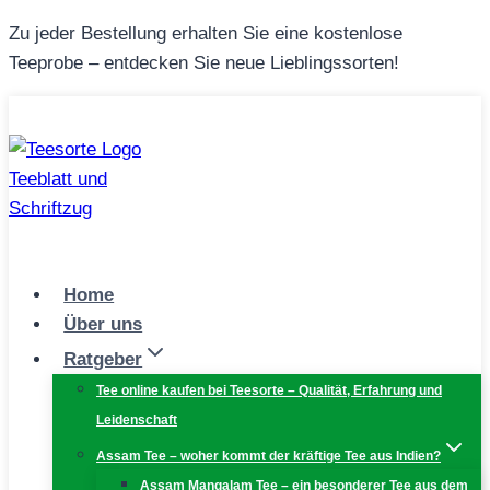
Zum
Zu jeder Bestellung erhalten Sie eine kostenlose
Inhalt
Teeprobe – entdecken Sie neue Lieblingssorten!
springen
Home
Über uns
Ratgeber
Tee online kaufen bei Teesorte – Qualität, Erfahrung und
Leidenschaft
Assam Tee – woher kommt der kräftige Tee aus Indien?
Assam Mangalam Tee – ein besonderer Tee aus dem