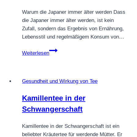
großen
Warum die Japaner immer älter werden Dass
Mythos
die Japaner immer älter werden, ist kein
Zufall, sondern das Ergebnis von Ernährung,
Lebensstil und regelmäßigem Konsum von…
Warum
Weiterlesen
die
Japaner
so
Gesundheit und Wirkung von Tee
alt
werden
Kamillentee in der
–
Schwangerschaft
Ernährung,
grüner
Tee
Kamillentee in der Schwangerschaft ist ein
und
beliebter Kräutertee für werdende Mütter. Er