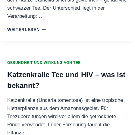
schwarzer Tee. Der Unterschied liegt in der
Verarbeitung:…
VERFÄRBT
WEITERLESEN
GRÜNER
TEE
DIE
ZÄHNE?
URSACHEN,
GESUNDHEIT UND WIRKUNG VON TEE
UNTERSCHIEDE
&
Katzenkralle Tee und HIV – was ist
TIPPS
bekannt?
Katzenkralle (Uncaria tomentosa) ist eine tropische
Kletterpflanze aus dem Amazonasgebiet. Für
Teezubereitungen wird vor allem die getrocknete
Rinde verwendet. In der Forschung taucht die
Pflanze…