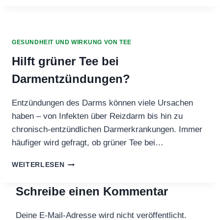
IN
BESONDERS
DELIKATEN
FÄLLEN
GESUNDHEIT UND WIRKUNG VON TEE
Hilft grüner Tee bei
Darmentzündungen?
Entzündungen des Darms können viele Ursachen
haben – von Infekten über Reizdarm bis hin zu
chronisch-entzündlichen Darmerkrankungen. Immer
häufiger wird gefragt, ob grüner Tee bei…
HILFT
WEITERLESEN
GRÜNER
TEE
Schreibe einen Kommentar
BEI
DARMENTZÜNDUNGEN?
Deine E-Mail-Adresse wird nicht veröffentlicht.