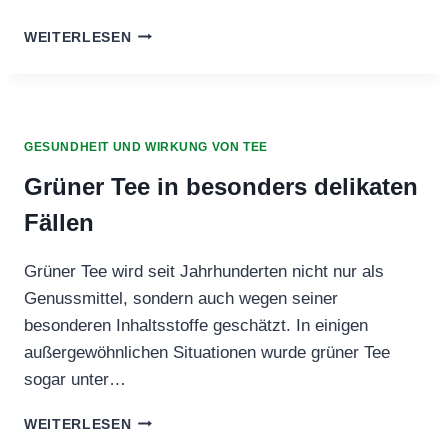
KATZENKRALLE
WEITERLESEN
TEE
UND
HIV
–
WAS
GESUNDHEIT UND WIRKUNG VON TEE
IST
BEKANNT?
Grüner Tee in besonders delikaten
Fällen
Grüner Tee wird seit Jahrhunderten nicht nur als
Genussmittel, sondern auch wegen seiner
besonderen Inhaltsstoffe geschätzt. In einigen
außergewöhnlichen Situationen wurde grüner Tee
sogar unter…
GRÜNER
WEITERLESEN
TEE