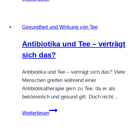
weißer
Tee
auf
Gesundheit und Wirkung von Tee
die
Fettzellen
Antibiotika und Tee – verträgt
–
sich das?
Was
Forschung
im
Antibiotika und Tee – verträgt sich das? Viele
Labor
Menschen greifen während einer
untersucht
Antibiotikatherapie gern zu Tee, da er als
hat
bekömmlich und gesund gilt. Doch nicht…
Antibiotika
Weiterlesen
und
Tee
–