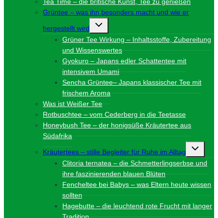
Tea Time – die britische Kunst, Tee zu genießen
Grüntee – was ihn besonders macht und wie er
Untermenü
hergestellt wird
umschalten
Grüner Tee Wirkung – Inhaltsstoffe, Zubereitung
und Wissenswertes
Gyokuro – Japans edler Schattentee mit
intensivem Umami
Sencha Grüntee– Japans klassischer Tee mit
frischem Aroma
Was ist Weißer Tee
Rotbuschtee – vom Cederberg in die Teetasse
Honeybush Tee – der honigsüße Kräutertee aus
Südafrika
Unterme
Kräutertees – stille Begleiter für Ruhe im Alltag
umschalt
Clitoria ternatea – die Schmetterlingserbse und
ihre faszinierenden blauen Blüten
Fencheltee bei Babys – was Eltern heute wissen
sollten
Hagebutte – die leuchtend rote Frucht mit langer
Tradition