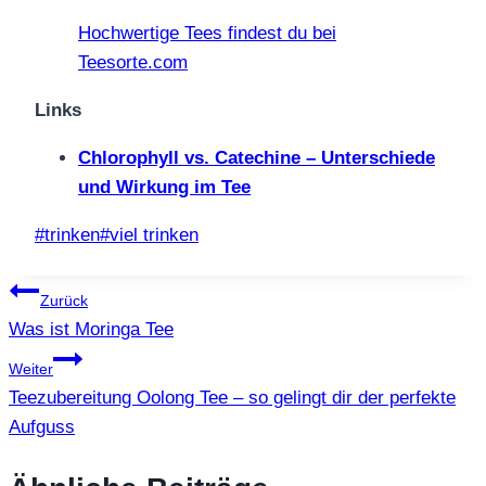
Hochwertige Tees findest du bei
Teesorte.com
Links
Chlorophyll vs. Catechine – Unterschiede
und Wirkung im Tee
Schlagworte:
#
trinken
#
viel trinken
Beitragsnavigation
Zurück
Was ist Moringa Tee
Weiter
Teezubereitung Oolong Tee – so gelingt dir der perfekte
Aufguss