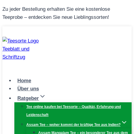
Zum
Zu jeder Bestellung erhalten Sie eine kostenlose
Inhalt
Teeprobe – entdecken Sie neue Lieblingssorten!
springen
Home
Über uns
Ratgeber
Tee online kaufen bei Teesorte – Qualität, Erfahrung und
Leidenschaft
Assam Tee – woher kommt der kräftige Tee aus Indien?
Assam Mangalam Tee – ein besonderer Tee aus dem