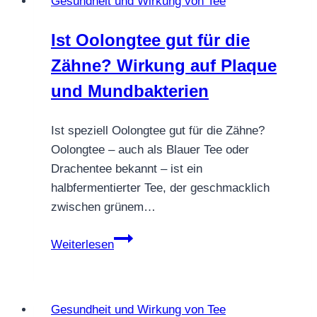
Gesundheit und Wirkung von Tee
Pfefferminztee
–
Ist Oolongtee gut für die
was
Zähne? Wirkung auf Plaque
ist
wirklich
und Mundbakterien
möglich?
Ist speziell Oolongtee gut für die Zähne?
Oolongtee – auch als Blauer Tee oder
Drachentee bekannt – ist ein
halbfermentierter Tee, der geschmacklich
zwischen grünem…
Ist
Weiterlesen
Oolongtee
gut
für
Gesundheit und Wirkung von Tee
die