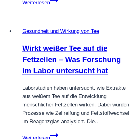
Weiterlesen
Teemischung
–
Beliebte
Gesundheit und Wirkung von Tee
Kombinationen
&
Wirkt weißer Tee auf die
kreative
Fettzellen – Was Forschung
Mischideen
im Labor untersucht hat
Laborstudien haben untersucht, wie Extrakte
aus weißem Tee auf die Entwicklung
menschlicher Fettzellen wirken. Dabei wurden
Prozesse wie Zellreifung und Fettstoffwechsel
im Reagenzglas analysiert. Die…
Wirkt
Weiterlesen