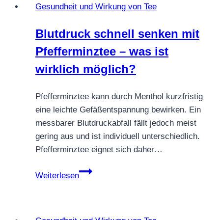
Gesundheit und Wirkung von Tee
verträgt
sich
Blutdruck schnell senken mit
das?
Pfefferminztee – was ist
wirklich möglich?
Pfefferminztee kann durch Menthol kurzfristig
eine leichte Gefäßentspannung bewirken. Ein
messbarer Blutdruckabfall fällt jedoch meist
gering aus und ist individuell unterschiedlich.
Pfefferminztee eignet sich daher…
Blutdruck
Weiterlesen
schnell
senken
mit