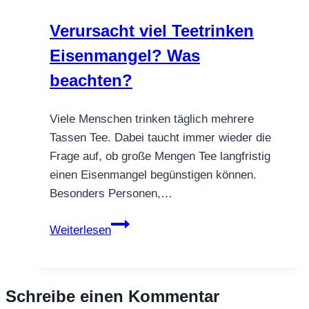
Zähne?
Verursacht viel Teetrinken
Wirkung
Eisenmangel? Was
auf
Plaque
beachten?
und
Mundbakterien
Viele Menschen trinken täglich mehrere
Tassen Tee. Dabei taucht immer wieder die
Frage auf, ob große Mengen Tee langfristig
einen Eisenmangel begünstigen können.
Besonders Personen,…
Verursacht
Weiterlesen
viel
Teetrinken
Eisenmangel?
Schreibe einen Kommentar
Was