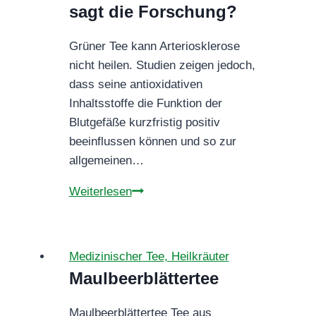
trinken?
sagt die Forschung?
Grüner Tee kann Arteriosklerose
nicht heilen. Studien zeigen jedoch,
dass seine antioxidativen
Inhaltsstoffe die Funktion der
Blutgefäße kurzfristig positiv
beeinflussen können und so zur
allgemeinen…
Grüner
Weiterlesen
Tee
bei
Arteriosklerose
Medizinischer Tee, Heilkräuter
–
Maulbeerblättertee
was
sagt
Maulbeerblättertee Tee aus