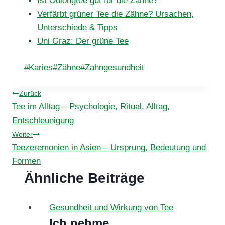
Ist Oolongtee gut für die Zähne?
Verfärbt grüner Tee die Zähne? Ursachen,
Unterschiede & Tipps
Uni Graz: Der grüne Tee
Schlagworte:
#
Karies
#
Zähne
#
Zahngesundheit
Beitragsnavigation
Zurück
Tee im Alltag – Psychologie, Ritual, Alltag,
Entschleunigung
Weiter
Teezeremonien in Asien – Ursprung, Bedeutung und
Formen
Ähnliche Beiträge
Gesundheit und Wirkung von Tee
Ich nehme