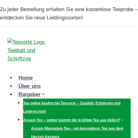
Zum
Zu jeder Bestellung erhalten Sie eine kostenlose Teeprobe –
Inhalt
entdecken Sie neue Lieblingssorten!
springen
Home
Über uns
Ratgeber
Tee online kaufen bei Teesorte – Qualität, Erfahrung und
Leidenschaft
Assam Tee – woher kommt der kräftige Tee aus Indien?
Assam Mangalam Tee – ein besonderer Tee aus dem
Herzen Assams