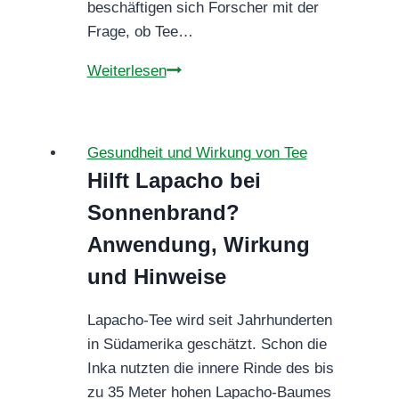
beschäftigen sich Forscher mit der
Frage, ob Tee…
Tee
Weiterlesen
soll
vor
Bakterien
Gesundheit und Wirkung von Tee
und
Hilft Lapacho bei
Viren
Sonnenbrand?
schützen?
Anwendung, Wirkung
und Hinweise
Lapacho-Tee wird seit Jahrhunderten
in Südamerika geschätzt. Schon die
Inka nutzten die innere Rinde des bis
zu 35 Meter hohen Lapacho-Baumes