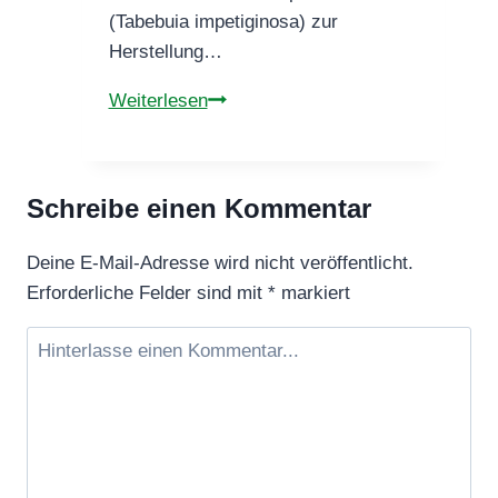
(Tabebuia impetiginosa) zur
Herstellung…
Hilft
Weiterlesen
Lapacho
bei
Sonnenbrand?
Schreibe einen Kommentar
Anwendung,
Wirkung
Deine E-Mail-Adresse wird nicht veröffentlicht.
und
Erforderliche Felder sind mit
*
markiert
Hinweise