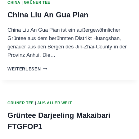
CHINA
|
GRÜNER TEE
China Liu An Gua Pian
China Liu An Gua Pian ist ein außergewöhnlicher
Grüntee aus dem berühmten Distrikt Huangshan,
genauer aus den Bergen des Jin‑Zhai‑County in der
Provinz Anhui. Die…
CHINA
WEITERLESEN
LIU
AN
GUA
PIAN
GRÜNER TEE
|
AUS ALLER WELT
Grüntee Darjeeling Makaibari
FTGFOP1