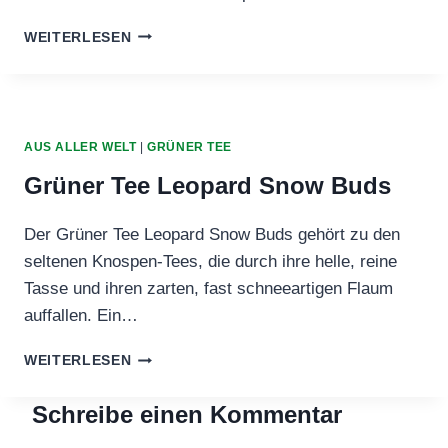
NEPAL
WEITERLESEN
SHANGRI
LA
GREEN
PEARL
AUS ALLER WELT
|
GRÜNER TEE
Grüner Tee Leopard Snow Buds
Der Grüner Tee Leopard Snow Buds gehört zu den
seltenen Knospen‑Tees, die durch ihre helle, reine
Tasse und ihren zarten, fast schneeartigen Flaum
auffallen. Ein…
GRÜNER
WEITERLESEN
TEE
LEOPARD
Schreibe einen Kommentar
SNOW
BUDS