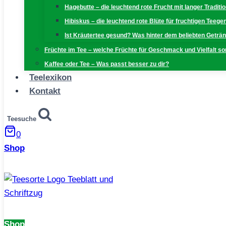
Hagebutte – die leuchtend rote Frucht mit langer Traditi
Hibiskus – die leuchtend rote Blüte für fruchtigen Teeg
Ist Kräutertee gesund? Was hinter dem beliebten Geträn
Früchte im Tee – welche Früchte für Geschmack und Vielfalt s
Kaffee oder Tee – Was passt besser zu dir?
Teelexikon
Kontakt
Teesuche
0
Shop
Shop