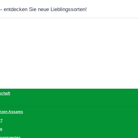
 – entdecken Sie neue Lieblingssorten!
schaft
erzen Assams
e?
ng
issenswertes