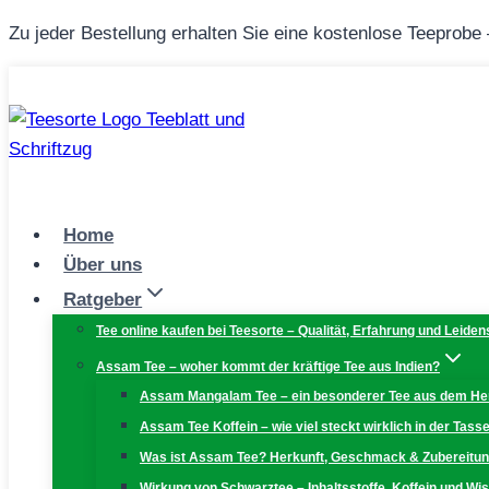
Zum
Zu jeder Bestellung erhalten Sie eine kostenlose Teeprobe
Inhalt
springen
Home
Über uns
Ratgeber
Tee online kaufen bei Teesorte – Qualität, Erfahrung und Leiden
Assam Tee – woher kommt der kräftige Tee aus Indien?
Assam Mangalam Tee – ein besonderer Tee aus dem H
Assam Tee Koffein – wie viel steckt wirklich in der Tass
Was ist Assam Tee? Herkunft, Geschmack & Zubereitu
Wirkung von Schwarztee – Inhaltsstoffe, Koffein und W