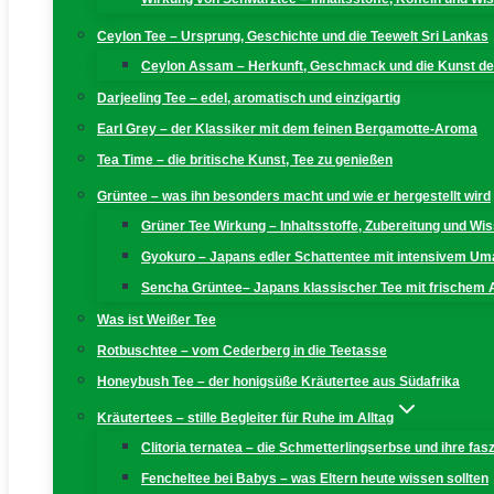
Ceylon Tee – Ursprung, Geschichte und die Teewelt Sri Lankas
Ceylon Assam – Herkunft, Geschmack und die Kunst der
Darjeeling Tee – edel, aromatisch und einzigartig
Earl Grey – der Klassiker mit dem feinen Bergamotte-Aroma
Tea Time – die britische Kunst, Tee zu genießen
Grüntee – was ihn besonders macht und wie er hergestellt wird
Grüner Tee Wirkung – Inhaltsstoffe, Zubereitung und W
Gyokuro – Japans edler Schattentee mit intensivem U
Sencha Grüntee– Japans klassischer Tee mit frischem
Was ist Weißer Tee
Rotbuschtee – vom Cederberg in die Teetasse
Honeybush Tee – der honigsüße Kräutertee aus Südafrika
Kräutertees – stille Begleiter für Ruhe im Alltag
Clitoria ternatea – die Schmetterlingserbse und ihre fas
Fencheltee bei Babys – was Eltern heute wissen sollten