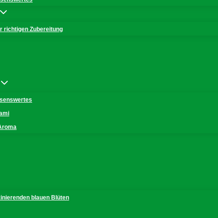
 richtigen Zubereitung
issenswertes
mami
 Aroma
zinierenden blauen Blüten