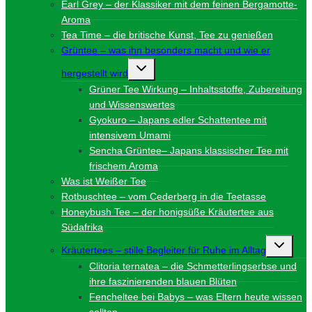
Earl Grey – der Klassiker mit dem feinen Bergamotte-
Aroma
Tea Time – die britische Kunst, Tee zu genießen
Grüntee – was ihn besonders macht und wie er
Untermenü
hergestellt wird
umschalten
Grüner Tee Wirkung – Inhaltsstoffe, Zubereitung
und Wissenswertes
Gyokuro – Japans edler Schattentee mit
intensivem Umami
Sencha Grüntee– Japans klassischer Tee mit
frischem Aroma
Was ist Weißer Tee
Rotbuschtee – vom Cederberg in die Teetasse
Honeybush Tee – der honigsüße Kräutertee aus
Südafrika
Unterme
Kräutertees – stille Begleiter für Ruhe im Alltag
umschalt
Clitoria ternatea – die Schmetterlingserbse und
ihre faszinierenden blauen Blüten
Fencheltee bei Babys – was Eltern heute wissen