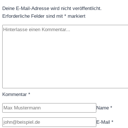
so
Deine E-Mail-Adresse wird nicht veröffentlicht.
trinkt
Erforderliche Felder sind mit
man
*
markiert
Mate
in
Südamerika
Kommentar
*
Name
*
E-Mail
*