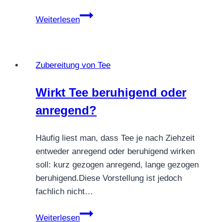
Kann
Weiterlesen
man
Tee
in
Zubereitung von Tee
Gläsern
aufbewahren?
Wirkt Tee beruhigend oder
anregend?
Häufig liest man, dass Tee je nach Ziehzeit
entweder anregend oder beruhigend wirken
soll: kurz gezogen anregend, lange gezogen
beruhigend.Diese Vorstellung ist jedoch
fachlich nicht…
Wirkt
Weiterlesen