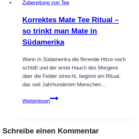
Zubereitung von Tee
so
gelingt
Korrektes Mate Tee Ritual –
der
so trinkt man Mate in
perfekte
Aufguss
Südamerika
Wenn in Südamerika die flirrende Hitze noch
schläft und der erste Hauch des Morgens
über die Felder streicht, beginnt ein Ritual,
das seit Jahrhunderten Menschen…
Korrektes
Weiterlesen
Mate
Tee
Ritual
Schreibe einen Kommentar
–