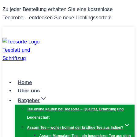
Zum
Zu jeder Bestellung erhalten Sie eine kostenlose
Inhalt
Teeprobe – entdecken Sie neue Lieblingssorten!
springen
Home
Über uns
Ratgeber
Tee online kaufen bei Teesorte – Qualität, Erfahrung und
Leidenschaft
Assam Tee – woher kommt der kräftige Tee aus Indien?
Assam Mangalam Tee – ein besonderer Tee aus dem