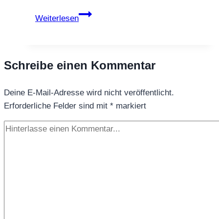
Tee
Weiterlesen
aus
Pakistan
–
Schreibe einen Kommentar
Anbau,
Herkunft
Deine E-Mail-Adresse wird nicht veröffentlicht.
und
Erforderliche Felder sind mit
Bedeutung
*
markiert