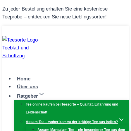
Zum
Zu jeder Bestellung erhalten Sie eine kostenlose
Inhalt
Teeprobe – entdecken Sie neue Lieblingssorten!
springen
Home
Über uns
Ratgeber
Tee online kaufen bei Teesorte – Qualität, Erfahrung und
Leidenschaft
Assam Tee – woher kommt der kräftige Tee aus Indien?
Assam Mangalam Tee – ein besonderer Tee aus dem