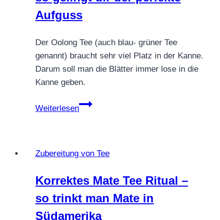
Aufguss
Der Oolong Tee (auch blau- grüner Tee
genannt) braucht sehr viel Platz in der Kanne.
Darum soll man die Blätter immer lose in die
Kanne geben.
Teezubereitung
Weiterlesen
Oolong
Tee
–
Zubereitung von Tee
so
gelingt
Korrektes Mate Tee Ritual –
dir
so trinkt man Mate in
der
perfekte
Südamerika