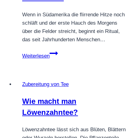
Aufguss
Wenn in Südamerika die flirrende Hitze noch
schläft und der erste Hauch des Morgens
über die Felder streicht, beginnt ein Ritual,
das seit Jahrhunderten Menschen…
Korrektes
Weiterlesen
Mate
Tee
Ritual
Zubereitung von Tee
–
so
Wie macht man
trinkt
Löwenzahntee?
man
Mate
in
Löwenzahntee lässt sich aus Blüten, Blättern
Südamerika
oder Wurzeln herstellen. Die Pflanzenteile