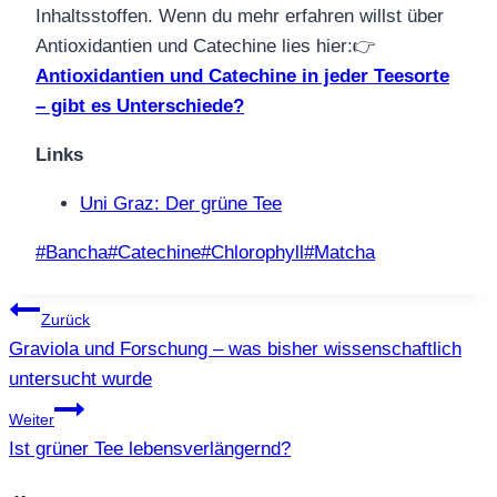
Inhaltsstoffen. Wenn du mehr erfahren willst über
Antioxidantien und Catechine lies hier:👉
Antioxidantien und Catechine in jeder Teesorte
– gibt es Unterschiede?
Links
Uni Graz: Der grüne Tee
Schlagworte:
#
Bancha
#
Catechine
#
Chlorophyll
#
Matcha
Beitragsnavigation
Zurück
Graviola und Forschung – was bisher wissenschaftlich
untersucht wurde
Weiter
Ist grüner Tee lebensverlängernd?