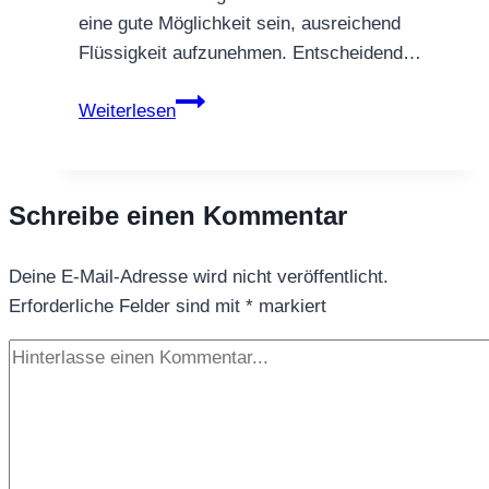
eine gute Möglichkeit sein, ausreichend
Flüssigkeit aufzunehmen. Entscheidend…
Tee
Weiterlesen
bei
Gicht:
Welche
Schreibe einen Kommentar
Teesorten
geeignet
Deine E-Mail-Adresse wird nicht veröffentlicht.
sind
Erforderliche Felder sind mit
und
*
markiert
worauf
man
achten
sollte