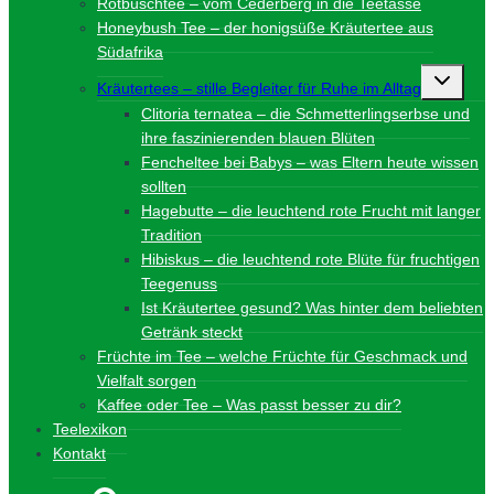
Rotbuschtee – vom Cederberg in die Teetasse
Honeybush Tee – der honigsüße Kräutertee aus
Südafrika
Unterme
Kräutertees – stille Begleiter für Ruhe im Alltag
umschalt
Clitoria ternatea – die Schmetterlingserbse und
ihre faszinierenden blauen Blüten
Fencheltee bei Babys – was Eltern heute wissen
sollten
Hagebutte – die leuchtend rote Frucht mit langer
Tradition
Hibiskus – die leuchtend rote Blüte für fruchtigen
Teegenuss
Ist Kräutertee gesund? Was hinter dem beliebten
Getränk steckt
Früchte im Tee – welche Früchte für Geschmack und
Vielfalt sorgen
Kaffee oder Tee – Was passt besser zu dir?
Teelexikon
Kontakt