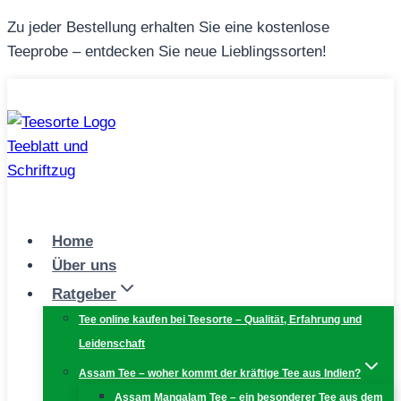
Zum
Zu jeder Bestellung erhalten Sie eine kostenlose
Inhalt
Teeprobe – entdecken Sie neue Lieblingssorten!
springen
Home
Über uns
Ratgeber
Tee online kaufen bei Teesorte – Qualität, Erfahrung und
Leidenschaft
Assam Tee – woher kommt der kräftige Tee aus Indien?
Assam Mangalam Tee – ein besonderer Tee aus dem