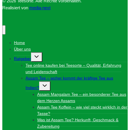
© 2026 Teesorte. Alle Rechte vorbehalten.
Realisiert von
media-next
Home
Über uns
Untermenü
Ratgeber
umschalten
Tee online kaufen bei Teesorte – Qualität, Erfahrung
und Leidenschaft
Assam Tee – woher kommt der kräftige Tee aus
Untermenü
Indien?
umschalten
Assam Mangalam Tee – ein besonderer Tee aus
dem Herzen Assams
Assam Tee Koffein – wie viel steckt wirklich in der
Tasse?
Was ist Assam Tee? Herkunft, Geschmack &
Zubereitung