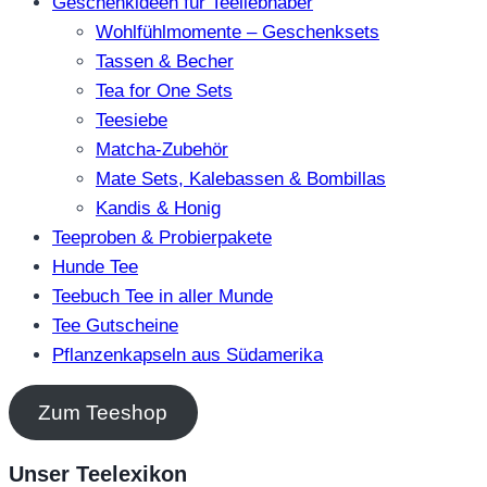
Geschenkideen für Teeliebhaber
Wohlfühlmomente – Geschenksets
Tassen & Becher
Tea for One Sets
Teesiebe
Matcha-Zubehör
Mate Sets, Kalebassen & Bombillas
Kandis & Honig
Teeproben & Probierpakete
Hunde Tee
Teebuch Tee in aller Munde
Tee Gutscheine
Pflanzenkapseln aus Südamerika
Zum Teeshop
Unser Teelexikon