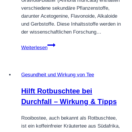
Graviola-Blätter (Annona muricata) enthalten
verschiedene sekundäre Pflanzenstoffe,
darunter Acetogenine, Flavonoide, Alkaloide
und Gerbstoffe. Diese Inhaltsstoffe werden in
der wissenschaftlichen Forschung…
Die
Weiterlesen
Blätter
des
Graviola
Gesundheit und Wirkung von Tee
Baums
Hilft Rotbuschtee bei
Durchfall – Wirkung & Tipps
Rooibostee, auch bekannt als Rotbuschtee,
ist ein koffeinfreier Kräutertee aus Südafrika,