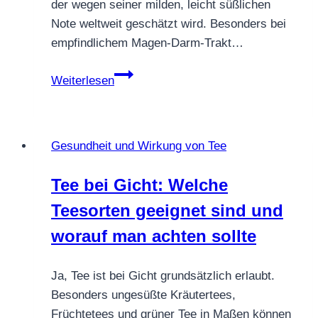
der wegen seiner milden, leicht süßlichen
Note weltweit geschätzt wird. Besonders bei
empfindlichem Magen-Darm-Trakt…
Hilft
Weiterlesen
Rotbuschtee
bei
Durchfall
Gesundheit und Wirkung von Tee
–
Wirkung
Tee bei Gicht: Welche
&
Teesorten geeignet sind und
Tipps
worauf man achten sollte
Ja, Tee ist bei Gicht grundsätzlich erlaubt.
Besonders ungesüßte Kräutertees,
Früchtetees und grüner Tee in Maßen können