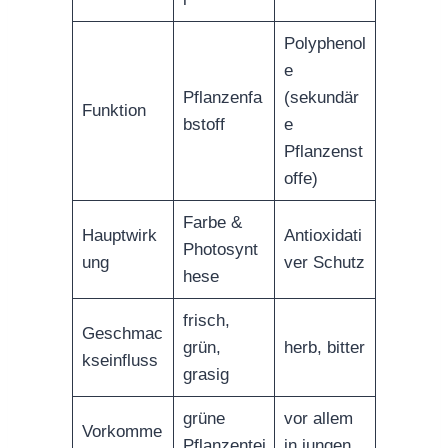
Polyphenol
e
Pflanzenfa
(sekundär
Funktion
bstoff
e
Pflanzenst
offe)
Farbe &
Hauptwirk
Antioxidati
Photosynt
ung
ver Schutz
hese
frisch,
Geschmac
grün,
herb, bitter
kseinfluss
grasig
grüne
vor allem
Vorkomme
Pflanzentei
in jungen