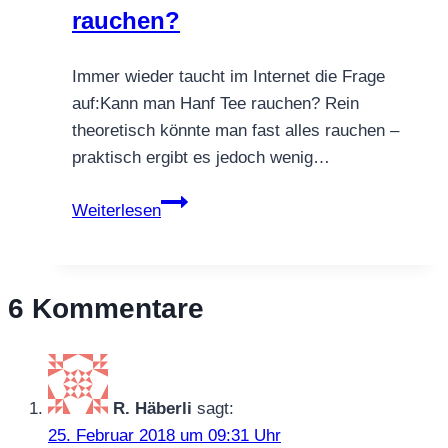
rauchen?
Immer wieder taucht im Internet die Frage
auf:Kann man Hanf Tee rauchen? Rein
theoretisch könnte man fast alles rauchen –
praktisch ergibt es jedoch wenig…
Kann
Weiterlesen
man
nur
Hanf
6 Kommentare
Tee
rauchen?
R. Häberli
sagt:
25. Februar 2018 um 09:31 Uhr