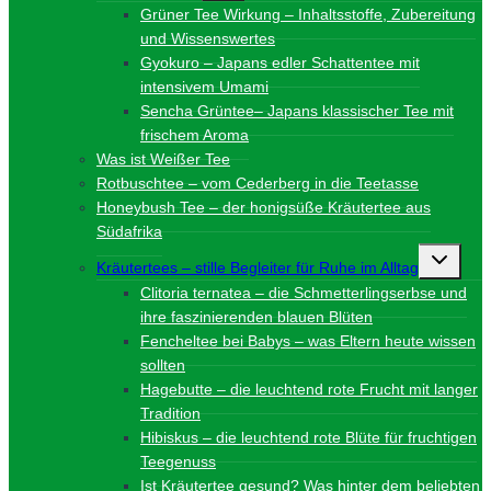
Grüner Tee Wirkung – Inhaltsstoffe, Zubereitung
und Wissenswertes
Gyokuro – Japans edler Schattentee mit
intensivem Umami
Sencha Grüntee– Japans klassischer Tee mit
frischem Aroma
Was ist Weißer Tee
Rotbuschtee – vom Cederberg in die Teetasse
Honeybush Tee – der honigsüße Kräutertee aus
Südafrika
Unterme
Kräutertees – stille Begleiter für Ruhe im Alltag
umschalt
Clitoria ternatea – die Schmetterlingserbse und
ihre faszinierenden blauen Blüten
Fencheltee bei Babys – was Eltern heute wissen
sollten
Hagebutte – die leuchtend rote Frucht mit langer
Tradition
Hibiskus – die leuchtend rote Blüte für fruchtigen
Teegenuss
Ist Kräutertee gesund? Was hinter dem beliebten