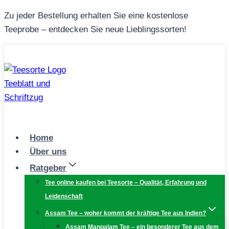
Zum
Zu jeder Bestellung erhalten Sie eine kostenlose
Inhalt
Teeprobe – entdecken Sie neue Lieblingssorten!
springen
Home
Über uns
Ratgeber
Tee online kaufen bei Teesorte – Qualität, Erfahrung und
Leidenschaft
Assam Tee – woher kommt der kräftige Tee aus Indien?
Assam Mangalam Tee – ein besonderer Tee aus dem