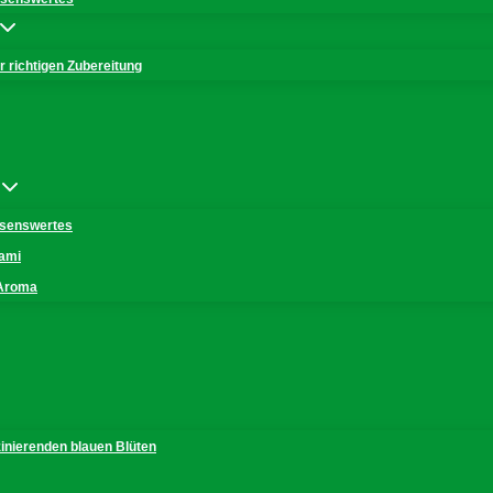
 richtigen Zubereitung
issenswertes
mami
 Aroma
zinierenden blauen Blüten