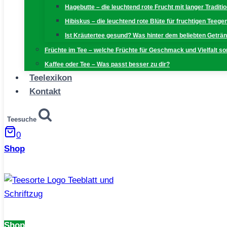
Hagebutte – die leuchtend rote Frucht mit langer Traditi
Hibiskus – die leuchtend rote Blüte für fruchtigen Teeg
Ist Kräutertee gesund? Was hinter dem beliebten Geträn
Früchte im Tee – welche Früchte für Geschmack und Vielfalt s
Kaffee oder Tee – Was passt besser zu dir?
Teelexikon
Kontakt
Teesuche
0
Shop
Shop