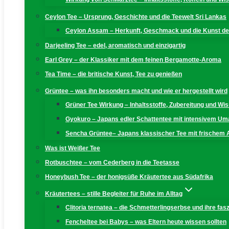
Ceylon Tee – Ursprung, Geschichte und die Teewelt Sri Lankas
Ceylon Assam – Herkunft, Geschmack und die Kunst der
Darjeeling Tee – edel, aromatisch und einzigartig
Earl Grey – der Klassiker mit dem feinen Bergamotte-Aroma
Tea Time – die britische Kunst, Tee zu genießen
Grüntee – was ihn besonders macht und wie er hergestellt wird
Grüner Tee Wirkung – Inhaltsstoffe, Zubereitung und W
Gyokuro – Japans edler Schattentee mit intensivem U
Sencha Grüntee– Japans klassischer Tee mit frischem
Was ist Weißer Tee
Rotbuschtee – vom Cederberg in die Teetasse
Honeybush Tee – der honigsüße Kräutertee aus Südafrika
Kräutertees – stille Begleiter für Ruhe im Alltag
Clitoria ternatea – die Schmetterlingserbse und ihre fas
Fencheltee bei Babys – was Eltern heute wissen sollten