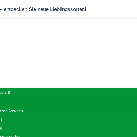
 – entdecken Sie neue Lieblingssorten!
schaft
erzen Assams
e?
ng
issenswertes