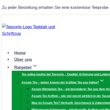
Zum
Zu jeder Bestellung erhalten Sie eine kostenlose Teeprobe
Inhalt
springen
Home
Über uns
Ratgeber
Tee online kaufen bei Teesorte – Qualität, Erfahrung und Leiden
Assam Tee – woher kommt der kräftige Tee aus Indien?
Assam Mangalam Tee – ein besonderer Tee aus dem H
Assam Tee Koffein – wie viel steckt wirklich in der Tass
Was ist Assam Tee? Herkunft, Geschmack & Zubereitu
Wirkung von Schwarztee – Inhaltsstoffe, Koffein und W