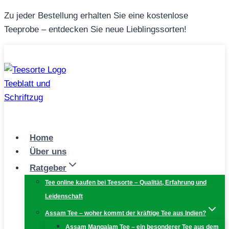
Zum
Zu jeder Bestellung erhalten Sie eine kostenlose
Inhalt
Teeprobe – entdecken Sie neue Lieblingssorten!
springen
Home
Über uns
Ratgeber
Tee online kaufen bei Teesorte – Qualität, Erfahrung und
Leidenschaft
Assam Tee – woher kommt der kräftige Tee aus Indien?
Assam Mangalam Tee – ein besonderer Tee aus dem