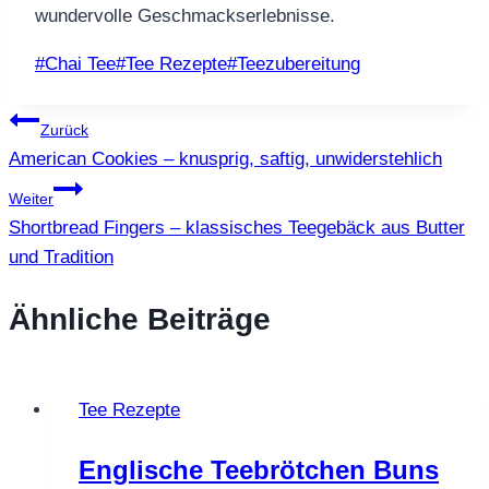
wundervolle Geschmackserlebnisse.
Schlagworte:
#
Chai Tee
#
Tee Rezepte
#
Teezubereitung
Beitragsnavigation
Zurück
American Cookies – knusprig, saftig, unwiderstehlich
Weiter
Shortbread Fingers – klassisches Teegebäck aus Butter
und Tradition
Ähnliche Beiträge
Tee Rezepte
Englische Teebrötchen Buns