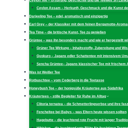
Ceylon Tee – Ursprung, Geschichte und die Teewelt Sri Lank
Ceylon Assam – Herkunft, Geschmack und die Kunst der
Darjeeling Tee – edel, aromatisch und einzigartig
Earl Grey – der Klassiker mit dem feinen Bergamotte-Aroma
Tea Time – die britische Kunst, Tee zu genießen
Grüntee – was ihn besonders macht und wie er hergestellt wi
Grüner Tee Wirkung – Inhaltsstoffe, Zubereitung und W
Gyokuro – Japans edler Schattentee mit intensivem U
Sencha Grüntee– Japans klassischer Tee mit frischem
Was ist Weißer Tee
Rotbuschtee – vom Cederberg in die Teetasse
Honeybush Tee – der honigsüße Kräutertee aus Südafrika
Kräutertees – stille Begleiter für Ruhe im Alltag
Clitoria ternatea – die Schmetterlingserbse und ihre fas
Fencheltee bei Babys – was Eltern heute wissen sollten
Hagebutte – die leuchtend rote Frucht mit langer Traditio