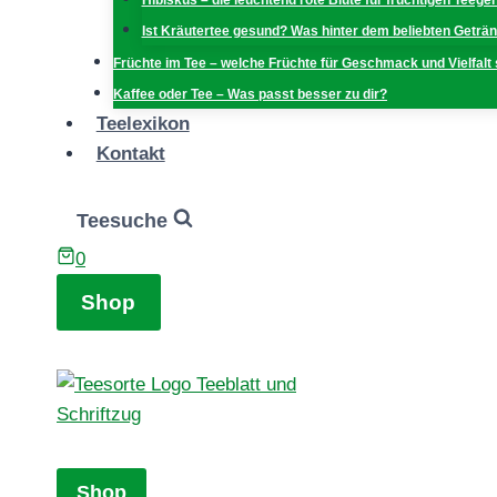
Hibiskus – die leuchtend rote Blüte für fruchtigen Teege
Ist Kräutertee gesund? Was hinter dem beliebten Geträn
Früchte im Tee – welche Früchte für Geschmack und Vielfalt
Kaffee oder Tee – Was passt besser zu dir?
Teelexikon
Kontakt
Teesuche
0
Shop
Shop