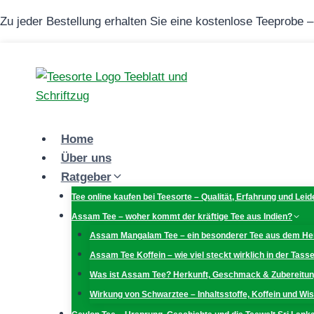
Zum
Zu jeder Bestellung erhalten Sie eine kostenlose Teeprobe 
Inhalt
springen
Home
Über uns
Ratgeber
Tee online kaufen bei Teesorte – Qualität, Erfahrung und Lei
Assam Tee – woher kommt der kräftige Tee aus Indien?
Assam Mangalam Tee – ein besonderer Tee aus dem H
Assam Tee Koffein – wie viel steckt wirklich in der Tass
Was ist Assam Tee? Herkunft, Geschmack & Zubereitu
Wirkung von Schwarztee – Inhaltsstoffe, Koffein und W