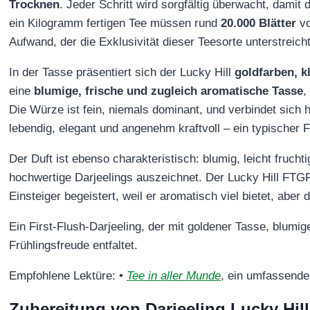
Trocknen
. Jeder Schritt wird sorgfältig überwacht, damit 
ein Kilogramm fertigen Tee müssen rund
20.000 Blätter
vo
Aufwand, der die Exklusivität dieser Teesorte unterstreicht
In der Tasse präsentiert sich der Lucky Hill
goldfarben, k
eine
blumige, frische und zugleich aromatische Tasse
,
Die Würze ist fein, niemals dominant, und verbindet sich 
lebendig, elegant und angenehm kraftvoll – ein typischer 
Der Duft ist ebenso charakteristisch: blumig, leicht frucht
hochwertige Darjeelings auszeichnet. Der Lucky Hill FTGF
Einsteiger begeistert, weil er aromatisch viel bietet, aber
Ein First‑Flush‑Darjeeling, der mit goldener Tasse, blumi
Frühlingsfreude entfaltet.
Empfohlene Lektüre: •
Tee in aller Munde
, ein umfassende
Zubereitung von Darjeeling Lucky Hill