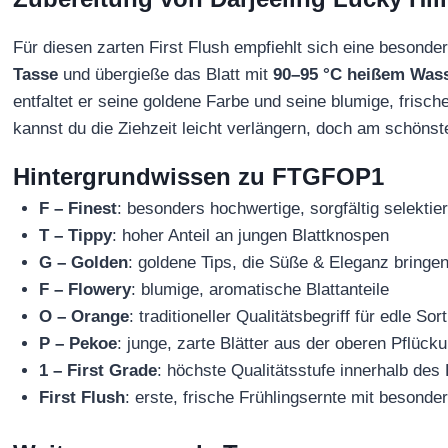
Für diesen zarten First Flush empfiehlt sich eine beson
Tasse
und übergieße das Blatt mit
90–95 °C heißem Was
entfaltet er seine goldene Farbe und seine blumige, frisch
kannst du die Ziehzeit leicht verlängern, doch am schönste
Hintergrundwissen zu FTGFOP1
F – Finest
: besonders hochwertige, sorgfältig selektiert
T – Tippy
: hoher Anteil an jungen Blattknospen
G – Golden
: goldene Tips, die Süße & Eleganz bringe
F – Flowery
: blumige, aromatische Blattanteile
O – Orange
: traditioneller Qualitätsbegriff für edle Sor
P – Pekoe
: junge, zarte Blätter aus der oberen Pflück
1 – First Grade
: höchste Qualitätsstufe innerhalb des 
First Flush
: erste, frische Frühlingsernte mit besond