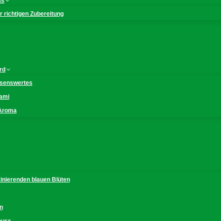
as
 richtigen Zubereitung
rd
issenswertes
mami
 Aroma
zinierenden blauen Blüten
n