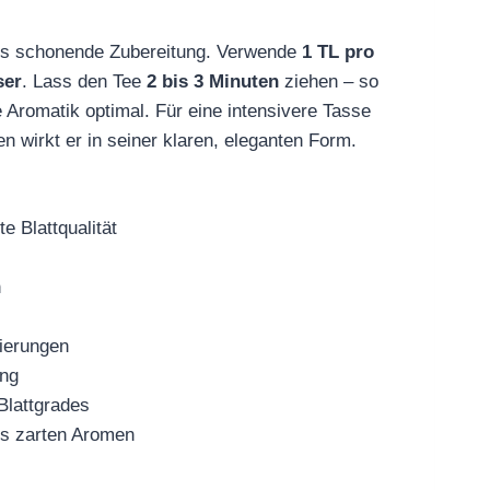
ders schonende Zubereitung. Verwende
1 TL pro
ser
. Lass den Tee
2 bis 3 Minuten
ziehen – so
e Aromatik optimal. Für eine intensivere Tasse
n wirkt er in seiner klaren, eleganten Form.
e Blattqualität
n
tierungen
ung
Blattgrades
ers zarten Aromen