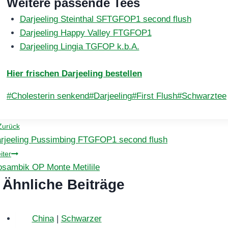
Weitere passende Tees
Darjeeling Steinthal SFTGFOP1 second flush
Darjeeling Happy Valley FTGFOP1
Darjeeling Lingia TGFOP k.b.A.
Hier frischen Darjeeling bestellen
Schlagworte:
#
Cholesterin senkend
#
Darjeeling
#
First Flush
#
Schwarztee
eitragsnavigation
Zurück
rjeeling Pussimbing FTGFOP1 second flush
iter
sambik OP Monte Metilile
Ähnliche Beiträge
China
|
Schwarzer