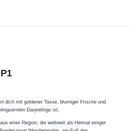
OP1
rt dich mit goldener Tasse, blumiger Frische und
hlingsernten Darjeelings ist.
us einer Region, die weltweit als Heimat einiger
en Bundesstaat Westbengalen, am Fuß des