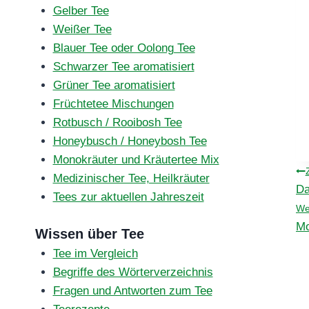
Gelber Tee
Weißer Tee
Blauer Tee oder Oolong Tee
Schwarzer Tee aromatisiert
Grüner Tee aromatisiert
Früchtetee Mischungen
Rotbusch / Rooibosh Tee
Honeybusch / Honeybosh Tee
Monokräuter und Kräutertee Mix
B
Medizinischer Tee, Heilkräuter
Da
Tees zur aktuellen Jahreszeit
We
Mo
Wissen über Tee
Tee im Vergleich
Begriffe des Wörterverzeichnis
Fragen und Antworten zum Tee