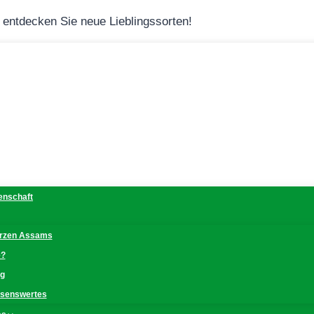
– entdecken Sie neue Lieblingssorten!
denschaft
erzen Assams
e?
ng
issenswertes